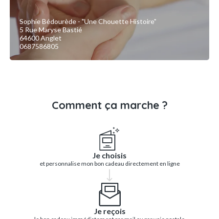
Sophie Bédourède - "Une Chouette Histoire"
5 Rue Maryse Bastié
64600 Anglet
0687586805
Comment ça marche ?
Je choisis
et personnalise mon bon cadeau directement en ligne
Je reçois